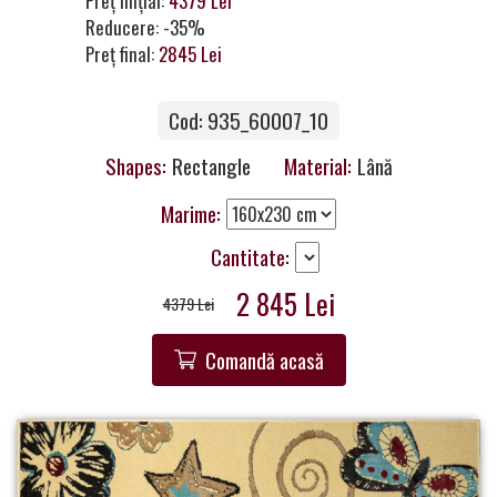
Preț inițial:
4379 Lei
a
Reducere: -35%
Partner
Preț final:
2845 Lei
Get
Cod: 935_60007_10
in
Touch
Shapes:
Rectangle
Material:
Lână
Marime:
Cantitate:
2 845 Lei
4379 Lei
Comandă acasă