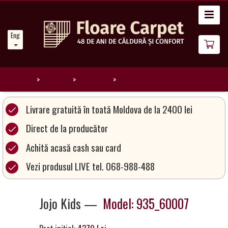
Home
English
News
About
Us
Home
Catalog
Jojo Kids
935_60007
Our
Livrare gratuită în toată Moldova de la 2400 lei
Carpets
Direct de la producător
Achită acasă cash sau card
Carpet
Magic
Vezi produsul LIVE tel. 068-988-488
&
Care
Jojo Kids —
Model: 935_60007
Become