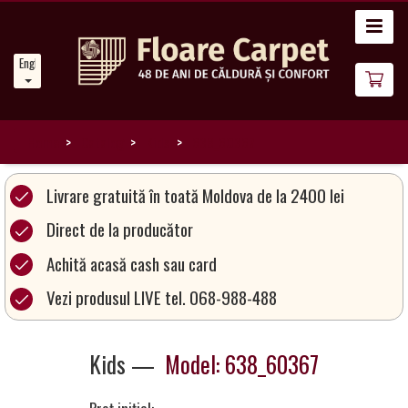
Home
English
News
About
Us
Home
Catalog
Kids
638_60367
Our
Livrare gratuită în toată Moldova de la 2400 lei
Carpets
Direct de la producător
Achită acasă cash sau card
Carpet
Magic
Vezi produsul LIVE tel. 068-988-488
&
Care
Kids —
Model: 638_60367
Become