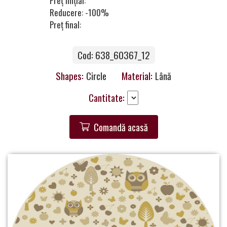
Preț inițial:
a
Reducere: -100%
Partner
Preț final:
Get
Cod: 638_60367_12
in
Touch
Shapes:
Circle
Material:
Lână
Cantitate:
Comandă acasă