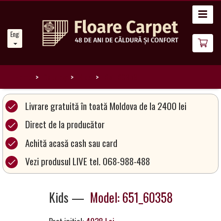
Home
English
News
About
Us
Home
Catalog
Kids
651_60358
Our
Livrare gratuită în toată Moldova de la 2400 lei
Carpets
Direct de la producător
Achită acasă cash sau card
Carpet
Magic
Vezi produsul LIVE tel. 068-988-488
&
Care
Kids —
Model: 651_60358
Become