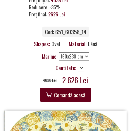
Preț inițial:
4038 Lei
a
Reducere: -35%
Partner
Preț final:
2626 Lei
Get
Cod: 651_60358_14
in
Touch
Shapes:
Oval
Material:
Lână
Marime:
Cantitate:
2 626 Lei
4038 Lei
Comandă acasă