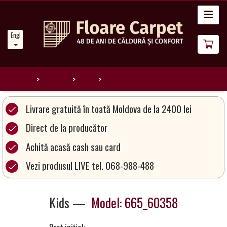
Home
English
News
About
Us
Home
Catalog
Kids
665_60358
Our
Livrare gratuită în toată Moldova de la 2400 lei
Carpets
Direct de la producător
Achită acasă cash sau card
Carpet
Magic
Vezi produsul LIVE tel. 068-988-488
&
Care
Kids —
Model: 665_60358
Become