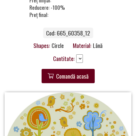
Preț inițial:
a
Reducere: -100%
Partner
Preț final:
Get
Cod: 665_60358_12
in
Touch
Shapes:
Circle
Material:
Lână
Cantitate:
Comandă acasă