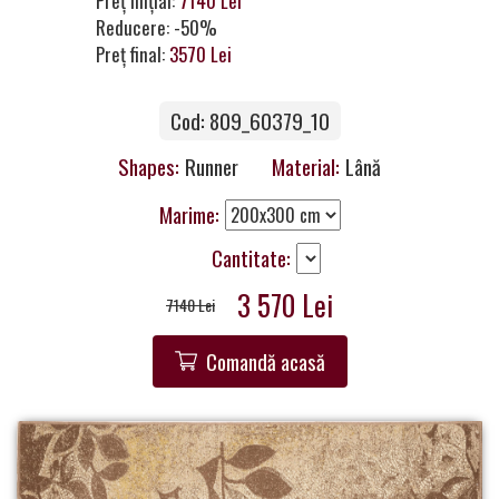
Preț inițial:
7140 Lei
a
Reducere: -50%
Partner
Preț final:
3570 Lei
Get
Cod: 809_60379_10
in
Touch
Shapes:
Runner
Material:
Lână
Marime:
Cantitate:
3 570 Lei
7140 Lei
Comandă acasă