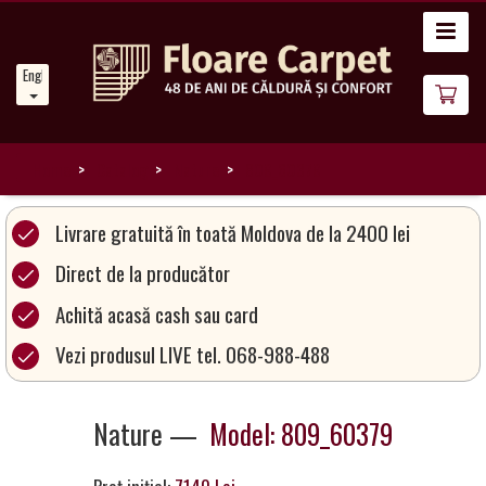
Home
English
News
About
Us
Home
Catalog
Nature
809_60379
Our
Livrare gratuită în toată Moldova de la 2400 lei
Carpets
Direct de la producător
Achită acasă cash sau card
Carpet
Magic
Vezi produsul LIVE tel. 068-988-488
&
Care
Nature —
Model: 809_60379
Become