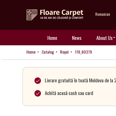
Romanian
Home
Home
News
About Us
News
Home
Catalog
Royal
176_60379
About
Us
Livrare gratuită în toată Moldova de la 
Achită acasă cash sau card
Our