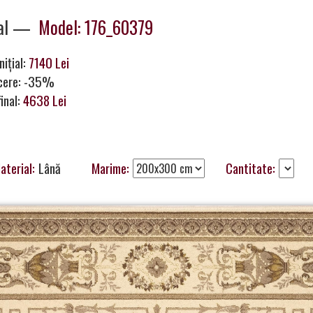
al —
Model: 176_60379
nițial:
7140 Lei
cere: -35%
final:
4638 Lei
aterial:
Lână
Marime:
Cantitate: