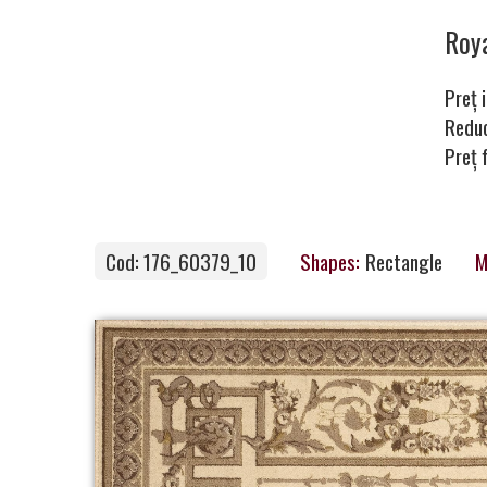
Carpets
Roy
Preț i
Carpet
Redu
Preț 
Magic
&
Care
Cod: 176_60379_10
Shapes:
Rectangle
M
Become
a
Partner