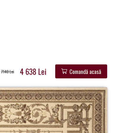
4 638 Lei
Comandă acasă
7140 Lei