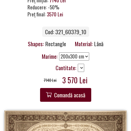
Preț inițial:
7140 Lei
a
Reducere: -50%
Partner
Preț final:
3570 Lei
Get
Cod: 321_60379_10
in
Touch
Shapes:
Rectangle
Material:
Lână
Marime:
Cantitate:
3 570 Lei
7140 Lei
Comandă acasă