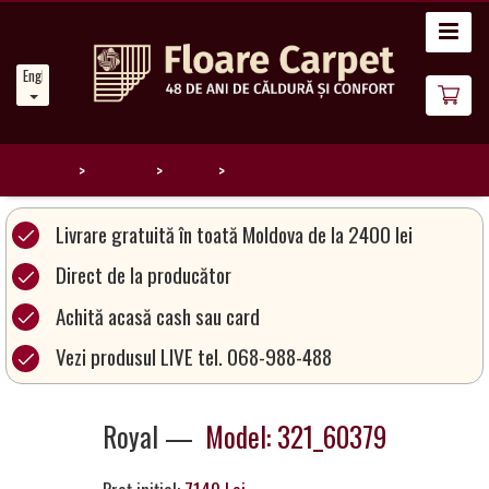
Home
English
News
About
Us
Home
Catalog
Royal
321_60379
Our
Livrare gratuită în toată Moldova de la 2400 lei
Carpets
Direct de la producător
Achită acasă cash sau card
Carpet
Magic
Vezi produsul LIVE tel. 068-988-488
&
Care
Royal —
Model: 321_60379
Become