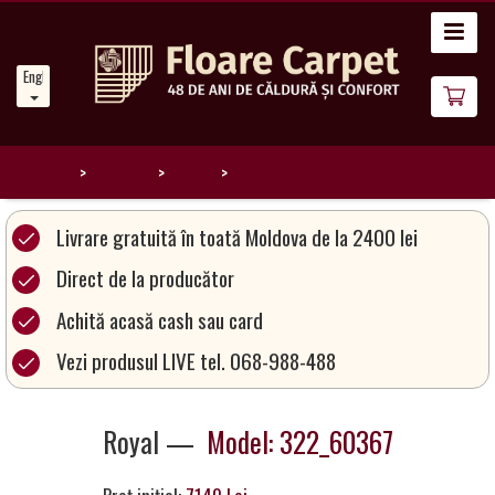
Home
English
News
About
Us
Home
Catalog
Royal
322_60367
Our
Livrare gratuită în toată Moldova de la 2400 lei
Carpets
Direct de la producător
Achită acasă cash sau card
Carpet
Magic
Vezi produsul LIVE tel. 068-988-488
&
Care
Royal —
Model: 322_60367
Become