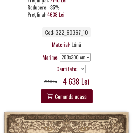
Preț inițial:
7140 Lei
a
Reducere: -35%
Partner
Preț final:
4638 Lei
Get
Cod: 322_60367_10
in
Touch
Material:
Lână
Marime:
Cantitate:
4 638 Lei
7140 Lei
Comandă acasă