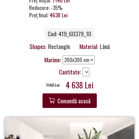
Preț inițial:
7140 Lei
a
Reducere: -35%
Partner
Preț final:
4638 Lei
Get
Cod: 419_60379_10
in
Touch
Shapes:
Rectangle
Material:
Lână
Marime:
Cantitate:
4 638 Lei
7140 Lei
Comandă acasă