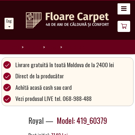
Home
English
News
About
Us
Home
Catalog
Royal
419_60379
Our
Livrare gratuită în toată Moldova de la 2400 lei
Carpets
Direct de la producător
Achită acasă cash sau card
Carpet
Magic
Vezi produsul LIVE tel. 068-988-488
&
Care
Royal —
Model: 419_60379
Become