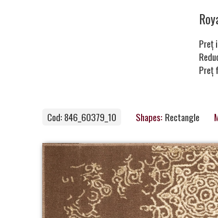
Carpets
Roy
Preț i
Carpet
Redu
Preț 
Magic
&
Care
Cod: 846_60379_10
Shapes:
Rectangle
M
Become
a
Partner