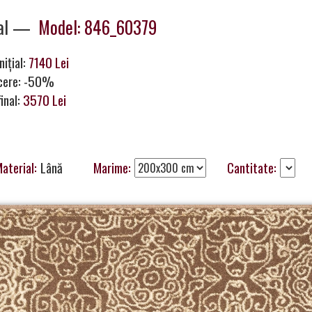
al —
Model: 846_60379
nițial:
7140 Lei
cere: -50%
final:
3570 Lei
aterial:
Lână
Marime:
Cantitate: