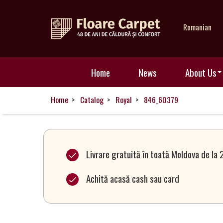
Romanian
Home
Home
News
About Us
News
Home
Catalog
Royal
846_60379
About
Us
Livrare gratuită în toată Moldova de la 
Achită acasă cash sau card
Our