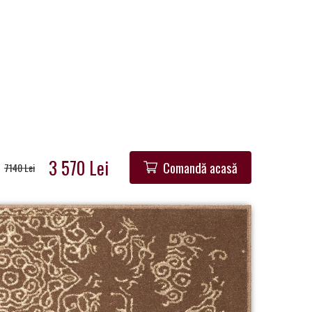
3 570 Lei
Comandă acasă
7140 Lei