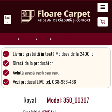
Home
English
News
About
Us
Home
Catalog
Royal
850_60367
Our
Livrare gratuită în toată Moldova de la 2400 lei
Carpets
Direct de la producător
Achită acasă cash sau card
Carpet
Magic
Vezi produsul LIVE tel. 068-988-488
&
Care
Royal —
Model: 850_60367
Become