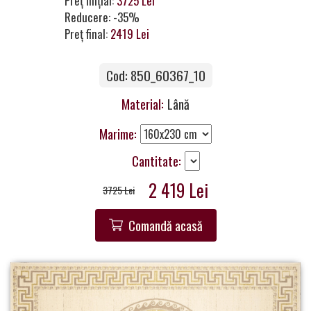
Preț inițial:
3725 Lei
a
Reducere: -35%
Partner
Preț final:
2419 Lei
Get
Cod: 850_60367_10
in
Touch
Material:
Lână
Marime:
Cantitate:
2 419 Lei
3725 Lei
Comandă acasă