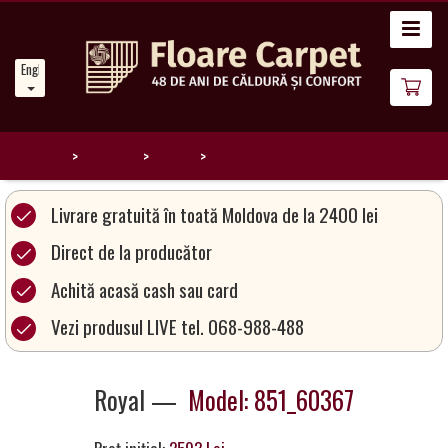
Home
English
News
About
Us
Home
Catalog
Royal
851_60367
Our
Livrare gratuită în toată Moldova de la 2400 lei
Carpets
Direct de la producător
Achită acasă cash sau card
Carpet
Magic
Vezi produsul LIVE tel. 068-988-488
&
Care
Royal —
Model: 851_60367
Become