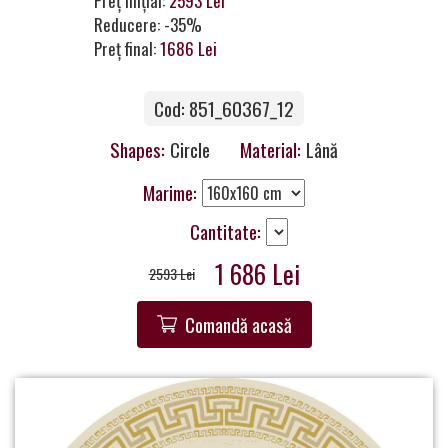
Preț inițial:
2593 Lei
a
Reducere: -35%
Partner
Preț final:
1686 Lei
Get
Cod: 851_60367_12
in
Touch
Shapes:
Circle
Material:
Lână
Marime:
Cantitate:
1 686 Lei
2593 Lei
Comandă acasă