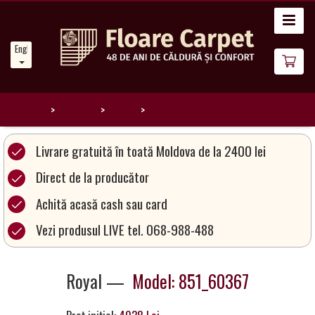
Home
English
News
About
Us
Home
Catalog
Royal
851_60367
Our
Livrare gratuită în toată Moldova de la 2400 lei
Carpets
Direct de la producător
Achită acasă cash sau card
Carpet
Magic
Vezi produsul LIVE tel. 068-988-488
&
Care
Royal —
Model: 851_60367
Become