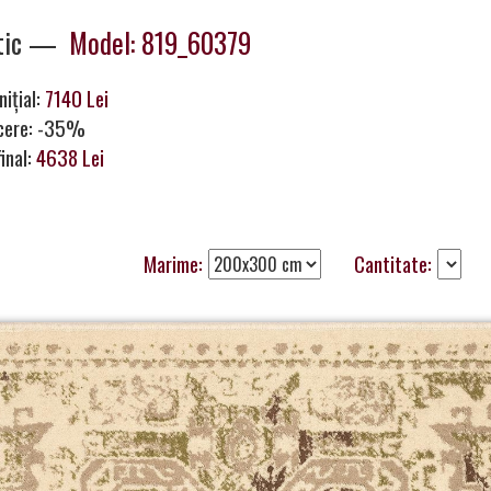
tic —
Model: 819_60379
nițial:
7140 Lei
cere: -35%
final:
4638 Lei
Marime:
Cantitate: