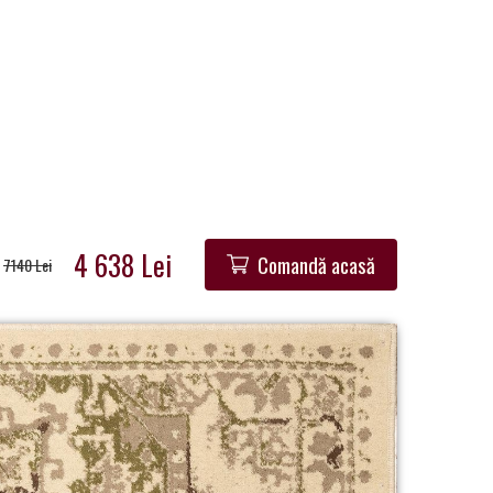
4 638 Lei
Comandă acasă
7140 Lei