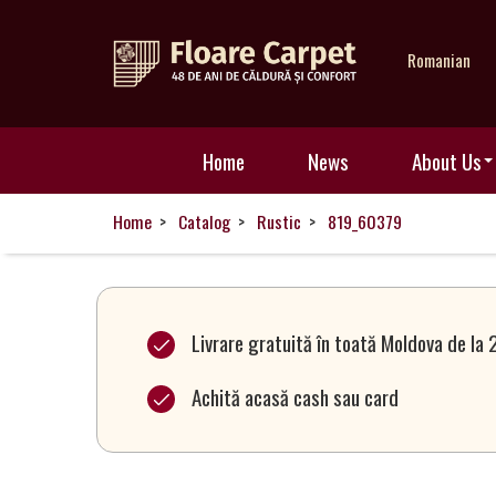
Romanian
Home
Home
News
About Us
News
Home
Catalog
Rustic
819_60379
About
Us
Livrare gratuită în toată Moldova de la 
Achită acasă cash sau card
Our