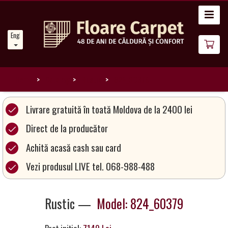
Home
English
News
About
Us
Home
Catalog
Rustic
824_60379
Our
Livrare gratuită în toată Moldova de la 2400 lei
Carpets
Direct de la producător
Achită acasă cash sau card
Carpet
Magic
Vezi produsul LIVE tel. 068-988-488
&
Care
Rustic —
Model: 824_60379
Become