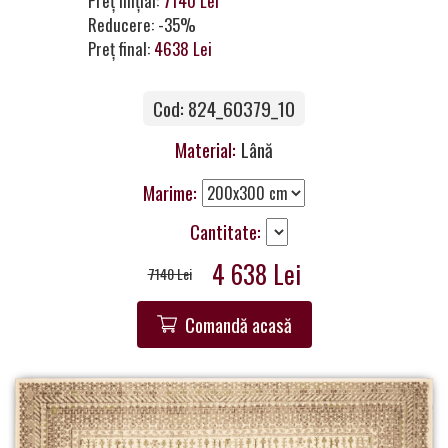
Preț inițial:
7140 Lei
a
Reducere: -35%
Partner
Preț final:
4638 Lei
Get
Cod: 824_60379_10
in
Touch
Material:
Lână
Marime:
Cantitate:
4 638 Lei
7140 Lei
Comandă acasă