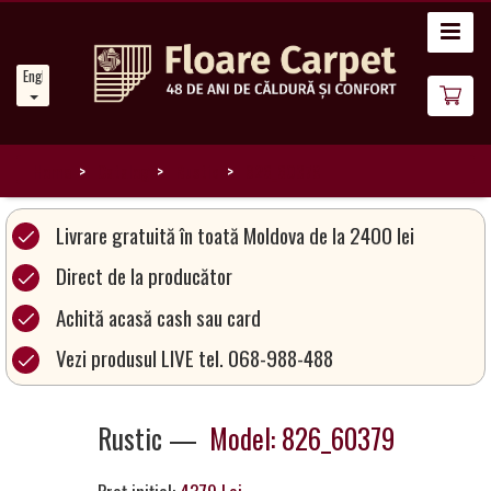
Home
English
News
About
Us
Home
Catalog
Rustic
826_60379
Our
Livrare gratuită în toată Moldova de la 2400 lei
Carpets
Direct de la producător
Achită acasă cash sau card
Carpet
Magic
Vezi produsul LIVE tel. 068-988-488
&
Care
Rustic —
Model: 826_60379
Become