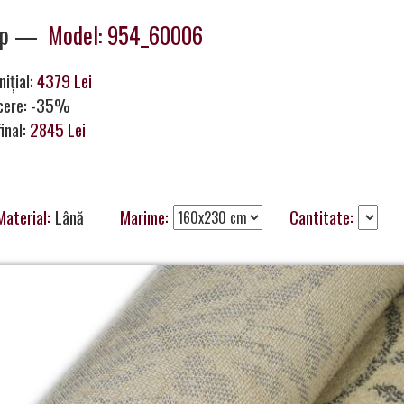
mp —
Model: 954_60006
nițial:
4379 Lei
cere: -35%
final:
2845 Lei
Material:
Lână
Marime:
Cantitate: