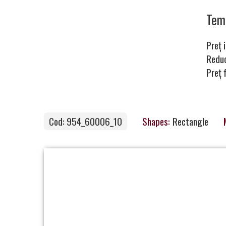
Carpets
Te
Preț i
Carpet
Redu
Preț 
Magic
&
Care
Cod: 954_60006_10
Shapes:
Rectangle
Become
a
Partner