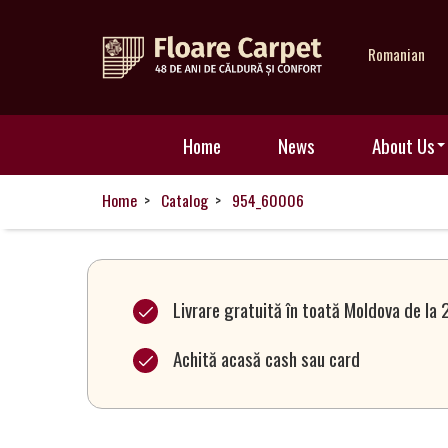
Romanian
Home
Home
News
About Us
News
Home
Catalog
954_60006
About
Us
Livrare gratuită în toată Moldova de la 
Achită acasă cash sau card
Our