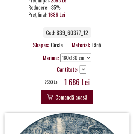
Preț inițial:
2593 Lei
a
Reducere: -35%
Partner
Preț final:
1686 Lei
Get
Cod: 839_60377_12
in
Touch
Shapes:
Circle
Material:
Lână
Marime:
Cantitate:
1 686 Lei
2593 Lei
Comandă acasă