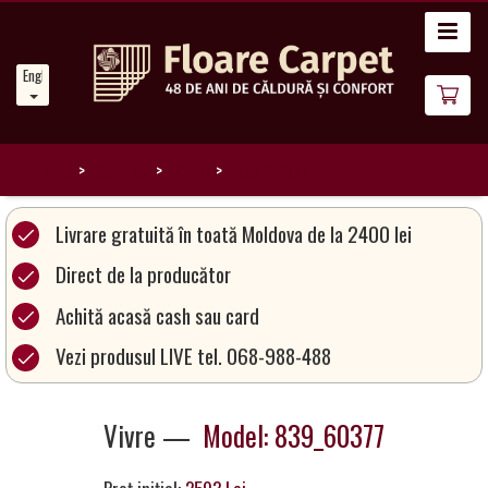
Home
English
News
About
Us
Home
Catalog
Vivre
839_60377
Our
Livrare gratuită în toată Moldova de la 2400 lei
Carpets
Direct de la producător
Achită acasă cash sau card
Carpet
Magic
Vezi produsul LIVE tel. 068-988-488
&
Care
Vivre —
Model: 839_60377
Become