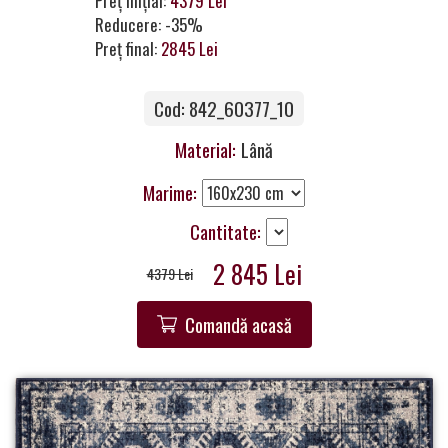
Preț inițial:
4379 Lei
a
Reducere: -35%
Partner
Preț final:
2845 Lei
Get
Cod: 842_60377_10
in
Touch
Material:
Lână
Marime:
Cantitate:
2 845 Lei
4379 Lei
Comandă acasă