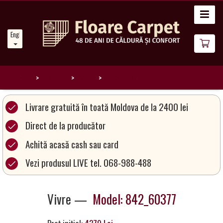
Home
English
News
About
Us
Home
Catalog
Vivre
842_60377
Our
Livrare gratuită în toată Moldova de la 2400 lei
Carpets
Direct de la producător
Achită acasă cash sau card
Carpet
Magic
Vezi produsul LIVE tel. 068-988-488
&
Care
Vivre —
Model: 842_60377
Become