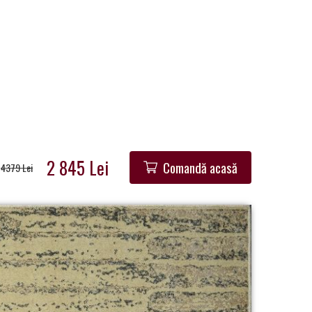
2 845 Lei
Comandă acasă
4379 Lei