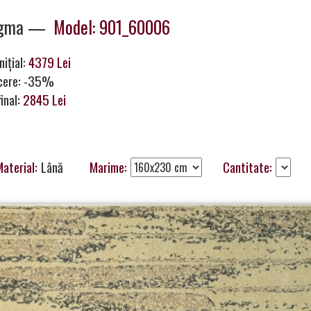
ugma —
Model: 901_60006
nițial:
4379 Lei
cere: -35%
final:
2845 Lei
aterial:
Lână
Marime:
Cantitate: