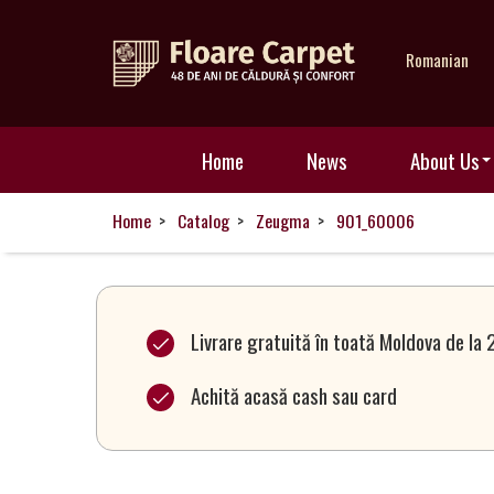
Romanian
Home
Home
News
About Us
News
Home
Catalog
Zeugma
901_60006
About
Us
Livrare gratuită în toată Moldova de la 
Achită acasă cash sau card
Our