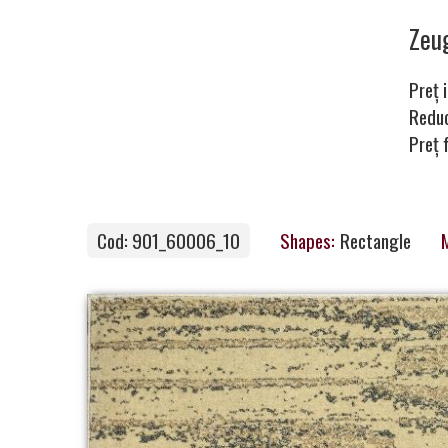
Carpets
Ze
Preț i
Carpet
Redu
Preț 
Magic
&
Care
Cod: 901_60006_10
Shapes:
Rectangle
M
Become
a
Partner