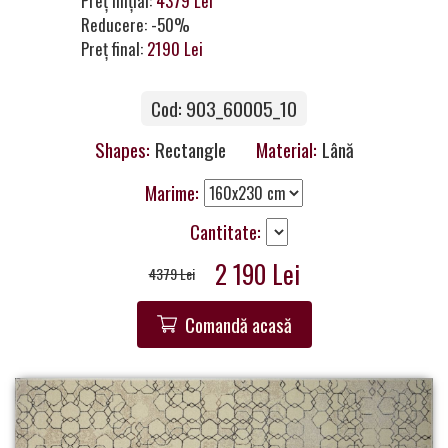
Preț inițial:
4379 Lei
a
Reducere: -50%
Partner
Preț final:
2190 Lei
Get
Cod: 903_60005_10
in
Touch
Shapes:
Rectangle
Material:
Lână
Marime:
Cantitate:
2 190 Lei
4379 Lei
Comandă acasă