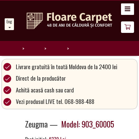
Home
English
News
About
Us
Home
Catalog
Zeugma
903_60005
Our
Livrare gratuită în toată Moldova de la 2400 lei
Carpets
Direct de la producător
Achită acasă cash sau card
Carpet
Magic
Vezi produsul LIVE tel. 068-988-488
&
Care
Zeugma —
Model: 903_60005
Become