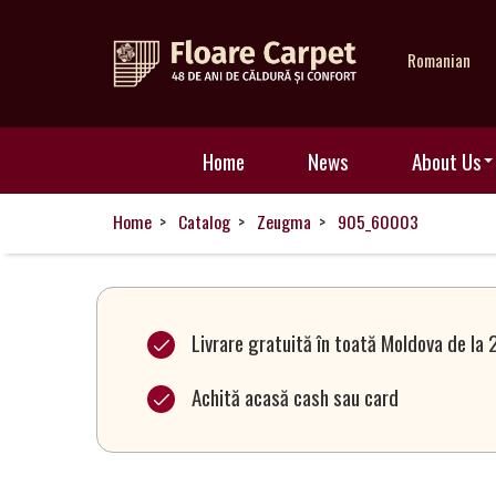
Romanian
Home
Home
News
About Us
News
Home
Catalog
Zeugma
905_60003
About
Us
Livrare gratuită în toată Moldova de la 
Achită acasă cash sau card
Our