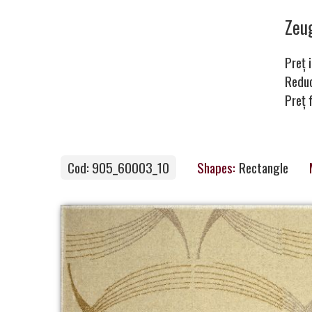
Carpets
Ze
Preț i
Carpet
Redu
Preț 
Magic
&
Care
Cod: 905_60003_10
Shapes:
Rectangle
Become
a
Partner