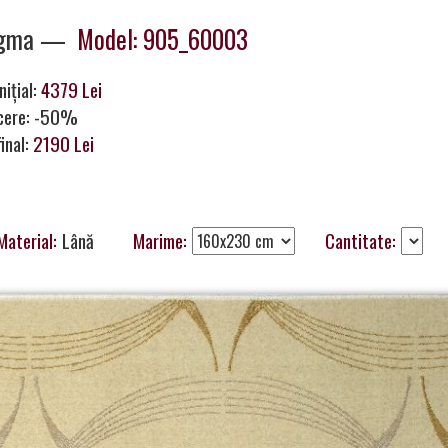
ugma —
Model: 905_60003
nițial:
4379 Lei
cere: -50%
final:
2190 Lei
Material:
Lână
Marime:
Cantitate: