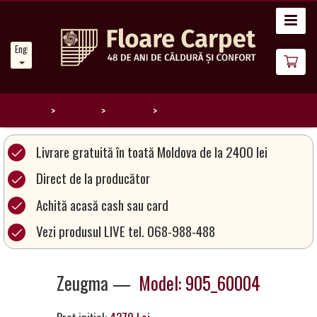
Home
English
News
About
Us
Home
Catalog
Zeugma
905_60004
Our
Livrare gratuită în toată Moldova de la 2400 lei
Carpets
Direct de la producător
Achită acasă cash sau card
Carpet
Magic
Vezi produsul LIVE tel. 068-988-488
&
Care
Zeugma —
Model: 905_60004
Become