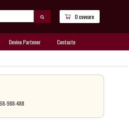
0 covoare
Devino Partener
Contacte
 068-988-488