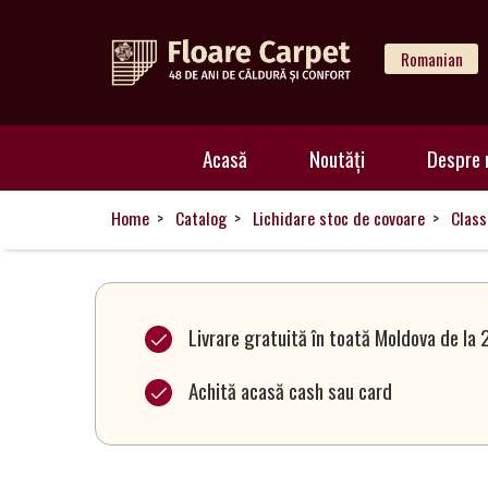
Romanian
Acasă
Acasă
Noutăți
Despre 
Noutăți
Home
Catalog
Lichidare stoc de covoare
Class
Despre
noi
Livrare gratuită în toată Moldova de la 
Achită acasă cash sau card
Catalog