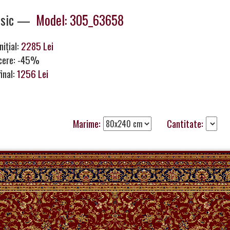
ssic —
Model: 305_63658
nițial:
2285 Lei
cere: -45%
final:
1256 Lei
Marime:
Cantitate: