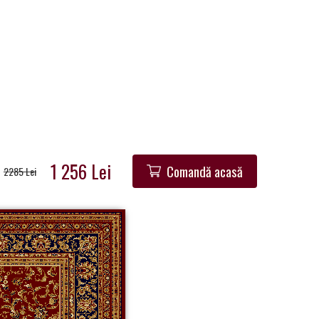
1 256 Lei
Comandă acasă
2285 Lei