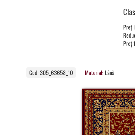
covoare
Cla
Preț i
Magia
Redu
Preț 
Covoarelor
Cod: 305_63658_10
Material:
Lână
Devino
Partener
Contacte