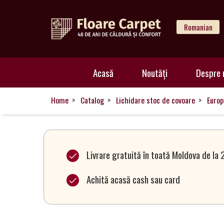
Romanian
Acasă
Acasă
Noutăți
Despre 
Noutăți
Home
Catalog
Lichidare stoc de covoare
Europ
Despre
noi
Livrare gratuită în toată Moldova de la 
Achită acasă cash sau card
Catalog