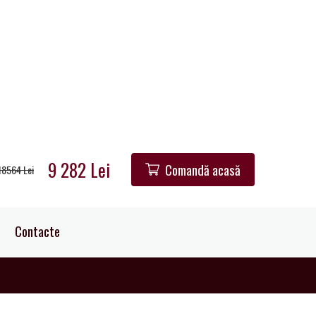
9 282 Lei
Comandă acasă
18564 Lei
Contacte