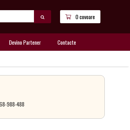
0 covoare
Devino Partener
Contacte
 068-988-488