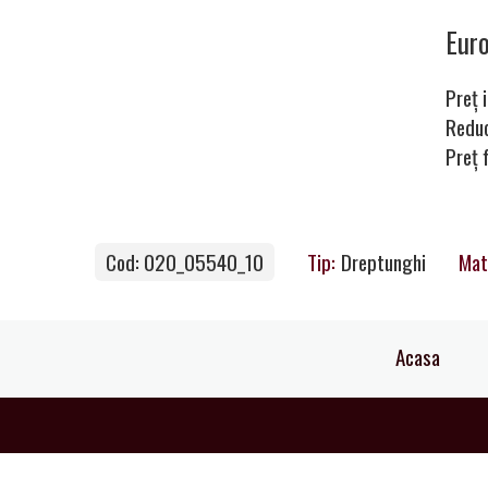
covoare
Eur
Preț i
Magia
Redu
Preț 
Covoarelor
Cod: 020_05540_10
Tip:
Dreptunghi
Mat
Devino
Partener
Acasa
Contacte