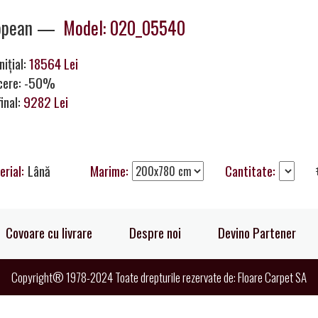
opean —
Model: 020_05540
nițial:
18564 Lei
cere: -50%
final:
9282 Lei
erial:
Lână
Marime:
Cantitate:
Covoare cu livrare
Despre noi
Devino Partener
Copyright® 1978-2024 Toate drepturile rezervate de: Floare Carpet SA