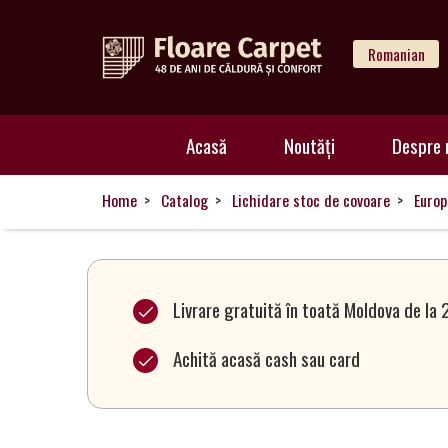
Romanian
Acasă
Acasă
Noutăți
Despre 
Noutăți
Home
Catalog
Lichidare stoc de covoare
Europ
Despre
noi
Livrare gratuită în toată Moldova de la 
Achită acasă cash sau card
Catalog