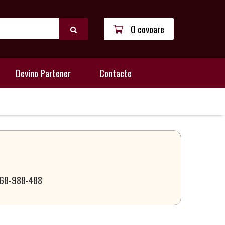
0 covoare
Devino Partener
Contacte
 068-988-488