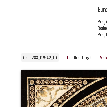
covoare
Eur
Preț i
Magia
Redu
Preț 
Covoarelor
Cod: 288_07542_10
Tip:
Dreptunghi
Mate
Devino
Partener
Contacte