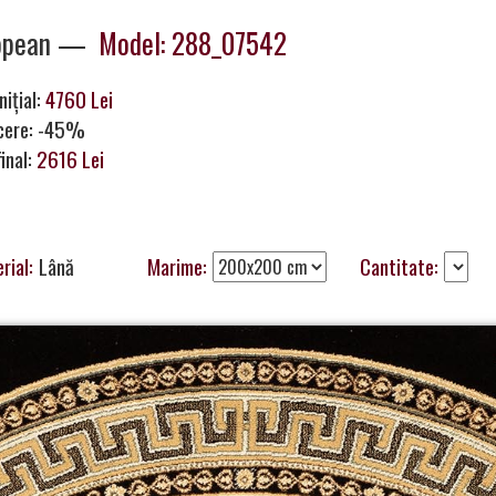
opean —
Model: 288_07542
nițial:
4760 Lei
cere: -45%
final:
2616 Lei
rial:
Lână
Marime:
Cantitate: