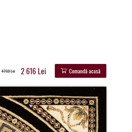
2 616 Lei
Comandă acasă
4760 Lei