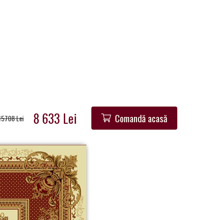
8 633 Lei
Comandă acasă
15708 Lei