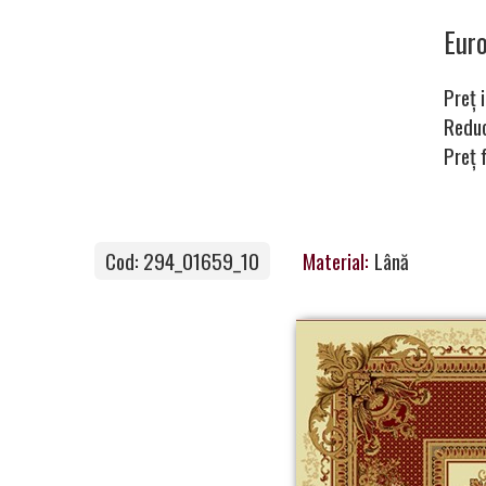
covoare
Eur
Preț i
Magia
Redu
Preț 
Covoarelor
Cod: 294_01659_10
Material:
Lână
Devino
Partener
Contacte