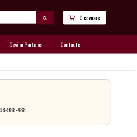
0 covoare
Devino Partener
Contacte
 068-988-488