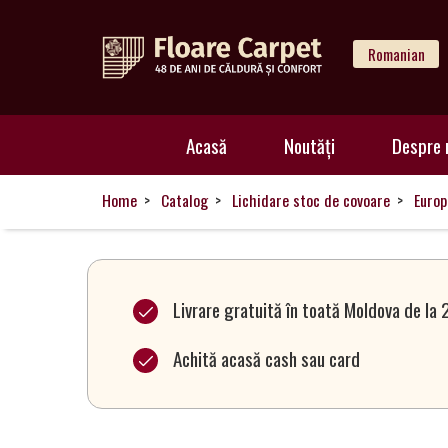
Romanian
Acasă
Acasă
Noutăți
Despre 
Noutăți
Home
Catalog
Lichidare stoc de covoare
Europ
Despre
noi
Livrare gratuită în toată Moldova de la 
Achită acasă cash sau card
Catalog