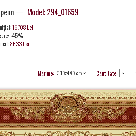
opean —
Model: 294_01659
nițial:
15708 Lei
cere: -45%
final:
8633 Lei
Marime:
Cantitate: