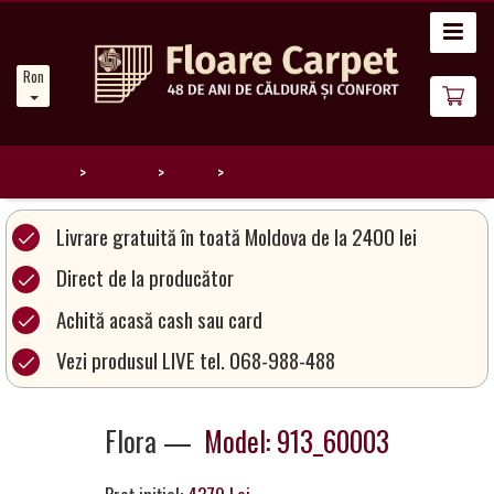
Acasă
Romanian
Noutăți
Despre
noi
Home
Catalog
Flora
913_60003
Catalog
Livrare gratuită în toată Moldova de la 2400 lei
covoare
Direct de la producător
Achită acasă cash sau card
Magia
Covoarelor
Vezi produsul LIVE tel. 068-988-488
Devino
Flora —
Model: 913_60003
Partener