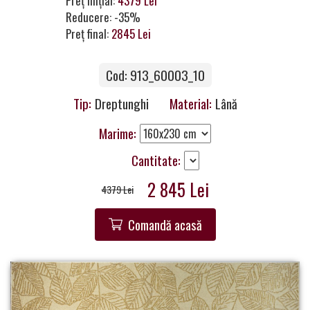
Preț inițial:
4379 Lei
Contacte
Reducere: -35%
Preț final:
2845 Lei
Cod: 913_60003_10
Tip:
Dreptunghi
Material:
Lână
Marime:
Cantitate:
2 845 Lei
4379 Lei
Comandă acasă