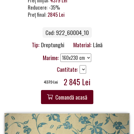
Preț inițial:
4379 Lei
Contacte
Reducere: -35%
Preț final:
2845 Lei
Cod: 922_60004_10
Tip:
Dreptunghi
Material:
Lână
Marime:
Cantitate:
2 845 Lei
4379 Lei
Comandă acasă