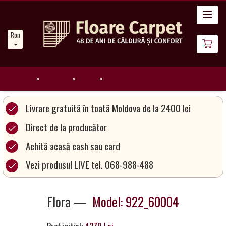
Acasă
Romanian
Noutăți
Despre
noi
Home
Catalog
Flora
922_60004
Catalog
Livrare gratuită în toată Moldova de la 2400 lei
covoare
Direct de la producător
Achită acasă cash sau card
Magia
Covoarelor
Vezi produsul LIVE tel. 068-988-488
Devino
Flora —
Model: 922_60004
Partener