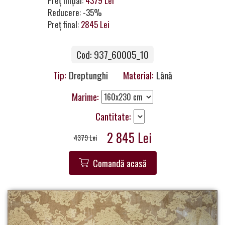
Preț inițial:
4379 Lei
Contacte
Reducere: -35%
Preț final:
2845 Lei
Cod: 937_60005_10
Tip:
Dreptunghi
Material:
Lână
Marime:
Cantitate:
2 845 Lei
4379 Lei
Comandă acasă