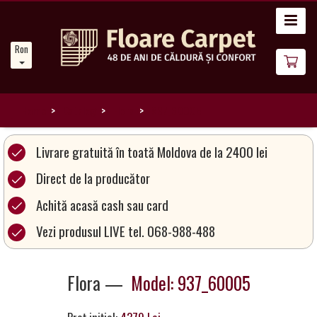
Acasă
Romanian
Noutăți
Despre
noi
Home
Catalog
Flora
937_60005
Catalog
Livrare gratuită în toată Moldova de la 2400 lei
covoare
Direct de la producător
Achită acasă cash sau card
Magia
Covoarelor
Vezi produsul LIVE tel. 068-988-488
Devino
Flora —
Model: 937_60005
Partener