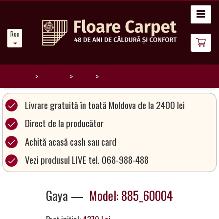
Acasă
Romanian
Noutăți
Despre
noi
Home
Catalog
Gaya
885_60004
Catalog
Livrare gratuită în toată Moldova de la 2400 lei
covoare
Direct de la producător
Achită acasă cash sau card
Magia
Covoarelor
Vezi produsul LIVE tel. 068-988-488
Devino
Gaya —
Model: 885_60004
Partener