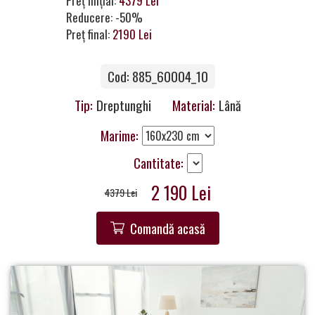
Preț inițial:
4379 Lei
Contacte
Reducere: -50%
Preț final:
2190 Lei
Cod: 885_60004_10
Tip:
Dreptunghi
Material:
Lână
Marime:
Cantitate:
2 190 Lei
4379 Lei
Comandă acasă