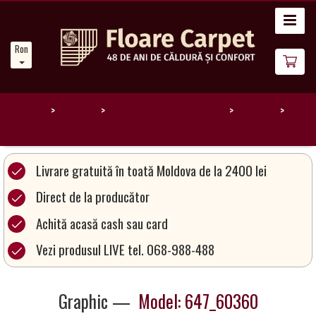
Acasă
Romanian
Noutăți
Despre
noi
Home
Catalog
Lichidare stoc de covoare
Graphic
647_60360
Catalog
covoare
Livrare gratuită în toată Moldova de la 2400 lei
Direct de la producător
Magia
Achită acasă cash sau card
Covoarelor
Vezi produsul LIVE tel. 068-988-488
Devino
Partener
Graphic —
Model: 647_60360