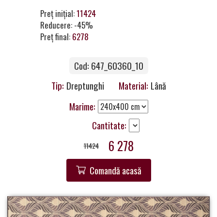
Contacte
Preț inițial:
11424
Reducere: -45%
Preț final:
6278
Cod: 647_60360_10
Tip:
Dreptunghi
Material:
Lână
Marime:
Cantitate:
6 278
11424
Comandă acasă