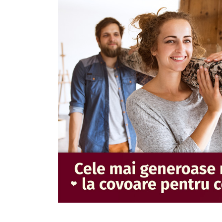
covoare
Magia
Covoarelor
Devino
Partener
Contacte