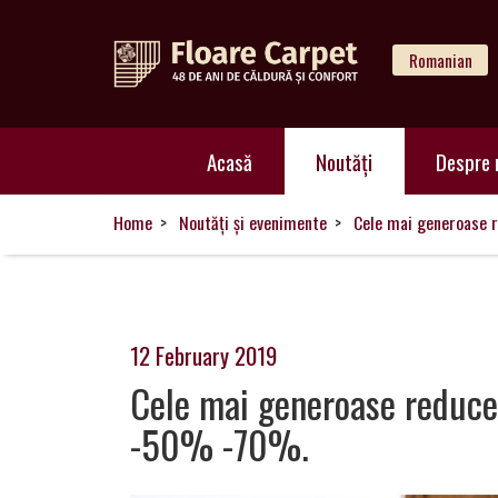
Romanian
Acasă
Acasă
Noutăți
Despre 
Noutăți
Home
Noutăți și evenimente
Cele mai generoase 
Despre
noi
12 February 2019
Cele mai generoase reducer
-50% -70%.
Catalog