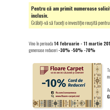
Pentru că am primit numeroase solicit
inclusiv.
Grăbiți-vă să faceți o investiție reușită pentr
Vino în perioada
14 februarie - 11 martie 20
generoase reduceri
-30% -50% -70%
T
m
Ac
G