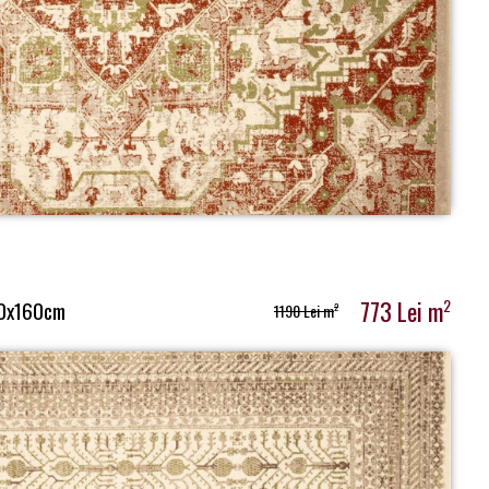
773 Lei m
2
0x160cm
1190 Lei m
2