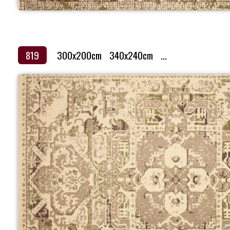
819
300x200cm
340x240cm
...