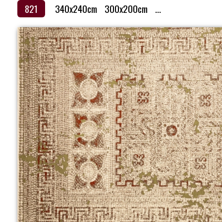
821
340x240cm
300x200cm
...