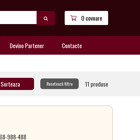
0 covoare
Devino Partener
Contacte
11 produse
Resetează filtru
 068-988-488