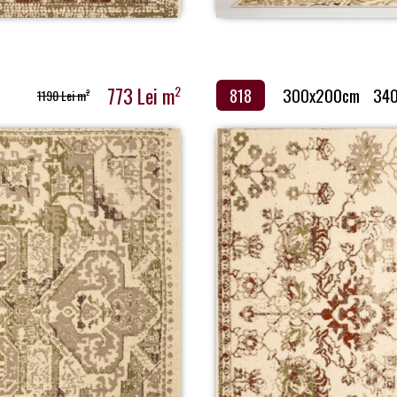
773 Lei m
2
818
300x200cm
34
1190 Lei m
2