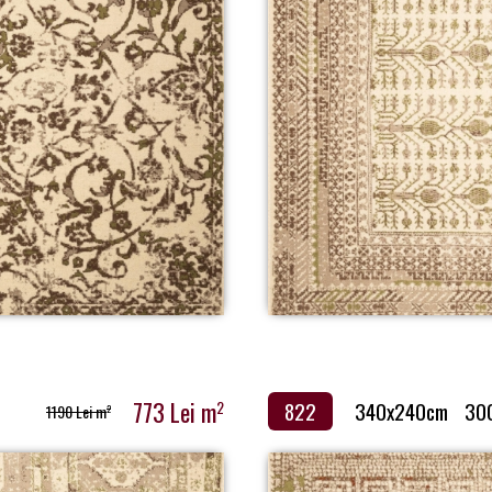
773 Lei m
2
822
340x240cm
30
1190 Lei m
2