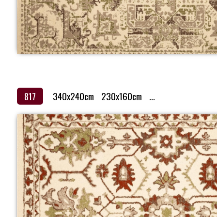
817
340x240cm
230x160cm
...