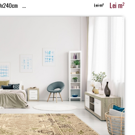
Lei m
2
0x240cm
...
Lei m
2