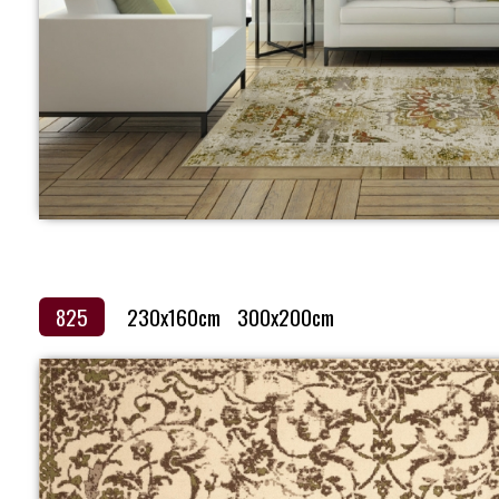
825
230x160cm
300x200cm