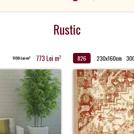
Rustic
773 Lei m
2
826
230x160cm
30
1190 Lei m
2