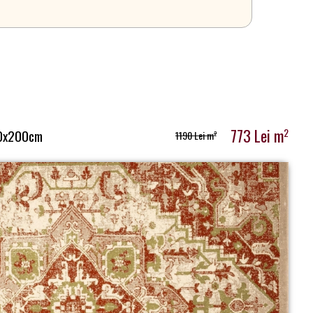
773 Lei m
2
0x200cm
1190 Lei m
2