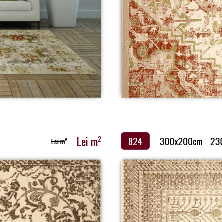
Lei m
2
824
300x200cm
23
Lei m
2