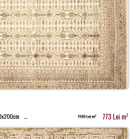
773 Lei m
2
0x200cm
...
1190 Lei m
2