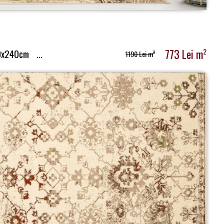
773 Lei m
2
0x240cm
...
1190 Lei m
2