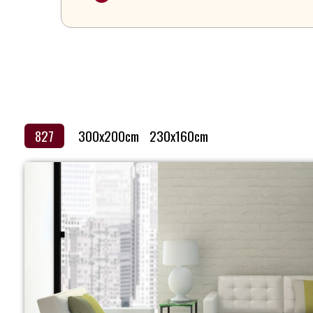
covoare
Magia
Covoarelor
827
300x200cm
230x160cm
Devino
Partener
Contacte