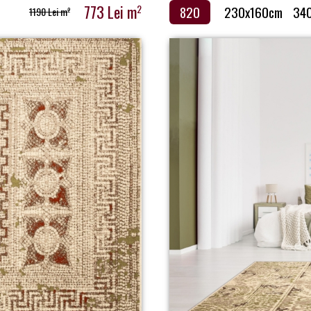
773 Lei m
2
820
230x160cm
34
1190 Lei m
2