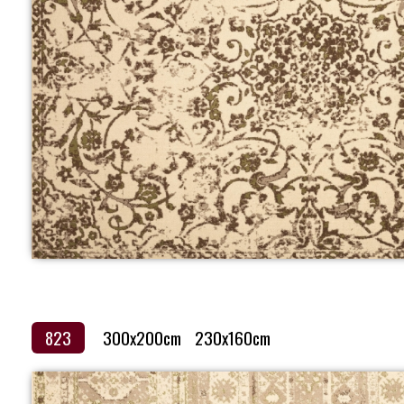
823
300x200cm
230x160cm