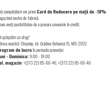
oți cumpărătorii vor primi
Card de Reducere pe viață de -10%
agazinul nostru de fabrică.
cum aveți posibilitatea de a procura covoarele în credit.
ă așteptăm cu drag!
dresa noastră: Chișinău, str. Grădina Botanică 15, MD-2032
rogram de lucru
în perioada promoției
uni - Duminica:
9:00 - 18:00
el. magazin
: +(373 22) 85-66-46, +(373 22) 85-66-46