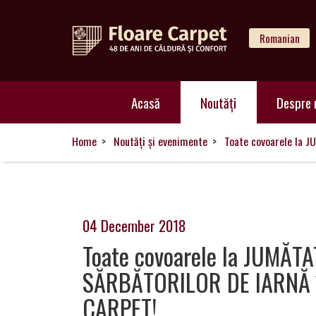
Romanian
Acasă
Acasă
Noutăți
Despre 
Noutăți
Home
Noutăți și evenimente
Toate covoarele la 
Despre
noi
04 December 2018
Toate covoarele la JUMĂT
SĂRBĂTORILOR DE IARNĂ î
Catalog
CARPET!