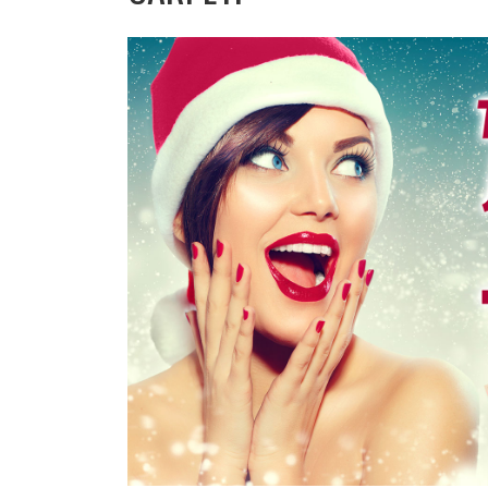
covoare
Magia
Covoarelor
Devino
Partener
Contacte