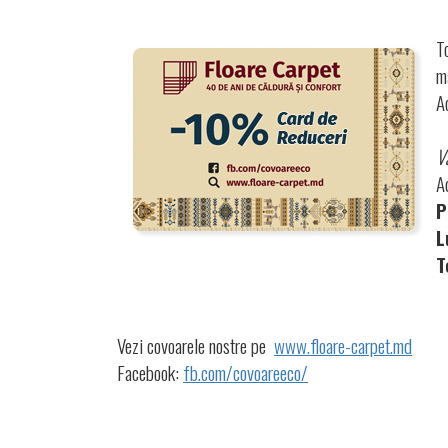
T
m
A
V
A
P
L
T
Vezi covoarele nostre pe
www.floare-carpet.md
Facebook:
fb.com/covoareeco/