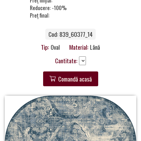
Preț inițial:
Contacte
Reducere: -100%
Preț final:
Cod: 839_60377_14
Tip:
Oval
Material:
Lână
Cantitate:
Comandă acasă