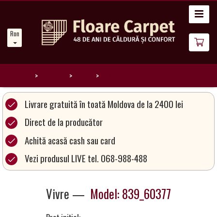
Acasă
Romanian
Noutăți
Despre
noi
Home
Catalog
Vivre
839_60377
Catalog
Livrare gratuită în toată Moldova de la 2400 lei
covoare
Direct de la producător
Achită acasă cash sau card
Magia
Covoarelor
Vezi produsul LIVE tel. 068-988-488
Devino
Vivre —
Model: 839_60377
Partener