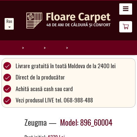
Acasă
Romanian
Noutăți
Despre
noi
Home
Catalog
Zeugma
896_60004
Catalog
Livrare gratuită în toată Moldova de la 2400 lei
covoare
Direct de la producător
Achită acasă cash sau card
Magia
Covoarelor
Vezi produsul LIVE tel. 068-988-488
Devino
Zeugma —
Model: 896_60004
Partener