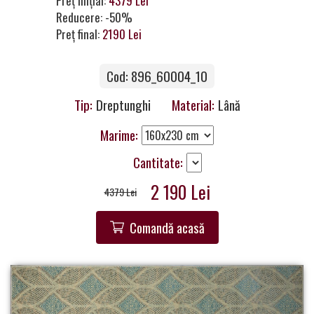
Preț inițial:
4379 Lei
Contacte
Reducere: -50%
Preț final:
2190 Lei
Cod: 896_60004_10
Tip:
Dreptunghi
Material:
Lână
Marime:
Cantitate:
2 190 Lei
4379 Lei
Comandă acasă