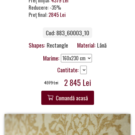
Preț inițial:
4379 Lei
a
Reducere: -35%
Partner
Preț final:
2845 Lei
Get
Cod: 883_60003_10
in
Touch
Shapes:
Rectangle
Material:
Lână
Marime:
Cantitate:
2 845 Lei
4379 Lei
Comandă acasă