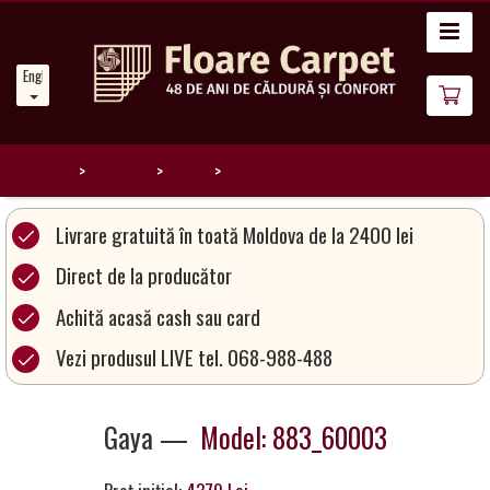
Home
English
News
About
Us
Home
Catalog
Gaya
883_60003
Our
Livrare gratuită în toată Moldova de la 2400 lei
Carpets
Direct de la producător
Achită acasă cash sau card
Carpet
Magic
Vezi produsul LIVE tel. 068-988-488
&
Care
Gaya —
Model: 883_60003
Become