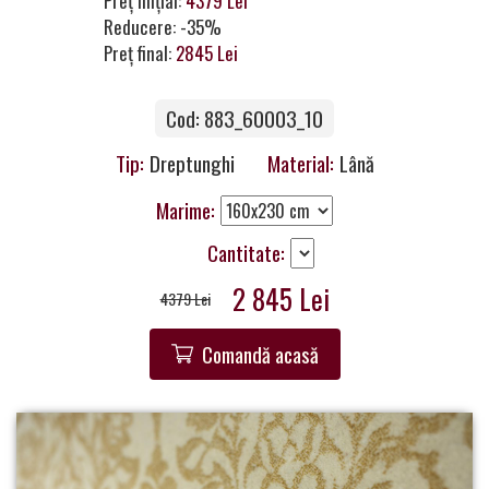
Preț inițial:
4379 Lei
Contacte
Reducere: -35%
Preț final:
2845 Lei
Cod: 883_60003_10
Tip:
Dreptunghi
Material:
Lână
Marime:
Cantitate:
2 845 Lei
4379 Lei
Comandă acasă