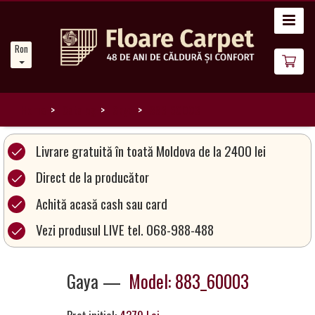
Acasă
Romanian
Noutăți
Despre
noi
Home
Catalog
Gaya
883_60003
Catalog
Livrare gratuită în toată Moldova de la 2400 lei
covoare
Direct de la producător
Achită acasă cash sau card
Magia
Covoarelor
Vezi produsul LIVE tel. 068-988-488
Devino
Gaya —
Model: 883_60003
Partener