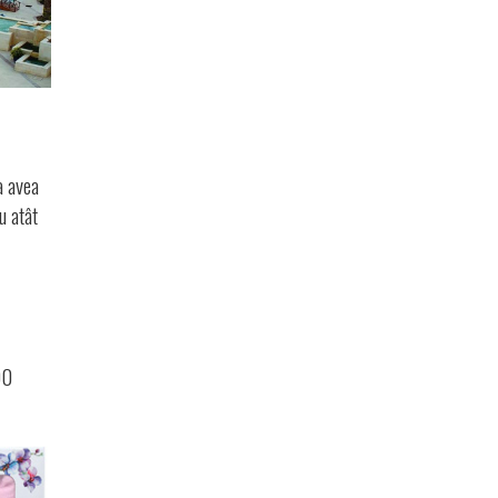
a avea
u atât
00