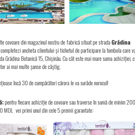
ulte covoare din magazinul nostru de fabrică situat pe strada
Grădina
ompletezi ancheta clientului și tichetul de participare la tombola care v
ada Grădina Botanică 15, Chișinău. Cu cât este mai mare suma achiziției, c
tor ai mai multe șanse de câștig.
rețioase încă 30 de cumpărători cărora le va surâde norocul!
ă:
pentru fiecare achiziție de covoare sau traverse în sumă de minim 20
 vei primi unul din cele 5 premii garantate: