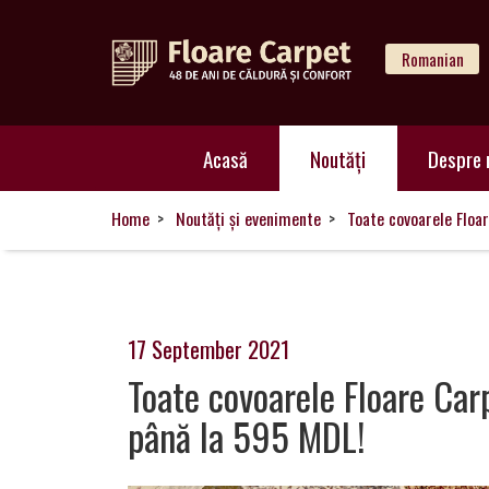
Romanian
Acasă
Acasă
Noutăți
Despre 
Noutăți
Home
Noutăți și evenimente
Toate covoarele Floa
Despre
noi
17 September 2021
Toate covoarele Floare Car
până la 595 MDL!
Catalog