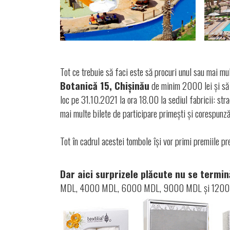
Tot ce trebuie să faci este să procuri unul sau mai m
Botanică 15, Chișinău
de minim 2000 lei și să c
loc pe 31.10.2021 la ora 18.00 la sediul fabricii: str
mai multe bilete de participare primești și corespunză
Tot în cadrul acestei tombole își vor primi premiile p
Dar aici surp
rizele plăcute nu se termin
MDL, 4000 MDL, 6000 MDL, 9000 MDL și 12000 MDL