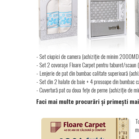
- Set ciupici de camera (achiziție de minim 2000MD
- Set 2 covorașe Floare Carpet pentru taburet/scau
- Lenjerie de pat din bumbac calitate superioară (a
- Set din 2 halate de baie + 4 prosoape din bumbac 
- Cuvertură pat cu doua fețe de perne (achiziție de
Faci mai multe procurări și primești ma
T
m