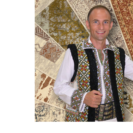
covoare
Magia
Covoarelor
Devino
Partener
Contacte